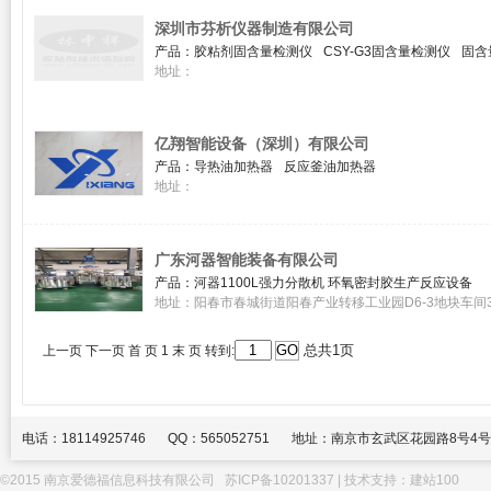
深圳市芬析仪器制造有限公司
产品：
胶粘剂固含量检测仪
CSY-G3固含量检测仪
固含
白乳胶固含量检测仪
油漆固含量检测仪
卤素快速水分测定
地址：
亿翔智能设备（深圳）有限公司
产品：
导热油加热器
反应釜油加热器
地址：
广东河器智能装备有限公司
产品：
河器1100L强力分散机 环氧密封胶生产反应设备
地址：阳春市春城街道阳春产业转移工业园D6-3地块车间
总共1页
上一页
下一页
首 页
1
末 页
转到:
电话：18114925746
QQ：565052751
地址：南京市玄武区花园路8号4号
©2015 南京爱德福信息科技有限公司
苏ICP备10201337
| 技术支持：
建站100