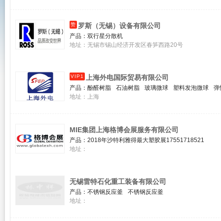
赞
罗斯（无锡）设备有限公司
产品：
双行星分散机
地址：无锡市锡山经济开发区春笋西路20号
VIP1
上海外电国际贸易有限公司
产品：
酚醛树脂
石油树脂
玻璃微球
塑料发泡微球
弹
地址：上海
MIE集团上海格博会展服务有限公司
产品：
2018年沙特利雅得最大塑胶展17551718521
2018年沙特吉达国际塑胶印包化工博览会/沙特吉达塑胶4
地址：
Saudi PPPP 2018 沙特最大塑胶展总代理17551718521
2018沙特塑料橡胶工业展览会总代理最好位置175517185
2018年沙特利雅得国际塑胶博览会/利雅得塑胶4P展总代理18
无锡雷特石化重工装备有限公司
2018年沙特国际塑胶橡塑展总代理17551718521
产品：
不锈钢反应釜
不锈钢反应釜
地址：