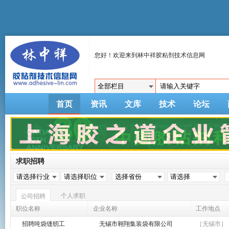
您好！欢迎来到林中祥胶粘剂技术信息网
首页
资讯
文库
技术
论坛
求职招聘
个人求职
公司招聘
职位名称
企业名称
工作地点
招聘吨袋缝纫工
无锡市翱翔集装袋有限公司
［无锡市］