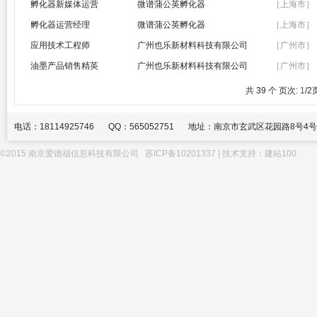
孵化器新媒体运营
微谱蒲公英孵化器
［上海市］
孵化器运营经理
微谱蒲公英孵化器
［上海市］
应用技术工程师
广州也乐新材料科技有限公司
［广州市］
油墨产品销售精英
广州也乐新材料科技有限公司
［广州市］
共 39 个 页次:
1
/2
电话：18114925746
QQ：565052751
地址：南京市玄武区花园路8号4号
©2015 南京爱德福信息科技有限公司
苏ICP备10201337
| 技术支持：
建站100