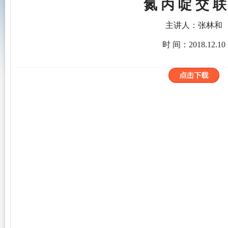
氮
丙
啶
交
联
主讲人：张林和
时
间：
2018.
12.10