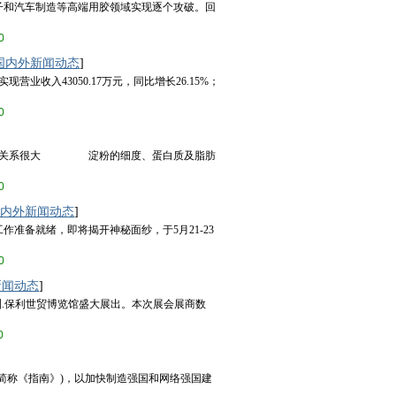
子和汽车制造等高端用胶领域实现逐个攻破。回
0
国内外新闻动态
]
业收入43050.17万元，同比增长26.15%；
0
量关系很大 淀粉的细度、蛋白质及脂肪
0
内外新闻动态
]
作准备就绪，即将揭开神秘面纱，于5月21-23
0
新闻动态
]
洲.保利世贸博览馆盛大展出。本次展会展商数
0
简称《指南》)，以加快制造强国和网络强国建