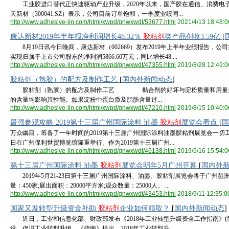
工业胶进口替代正快速驱动产业升级，2020年以来，国产胶在通信、消费电
天新材（300041.SZ）表示，公司目前订单饱和，一季度业绩同...
http://www.adhesive-lin.com/html/xwpd/gnwxwdt/53677.html
2021/4/13 18:48:0
康达新材2019年半年报净利润增长48.32％
胶粘剂
类产品创收3.59亿
[
8月19日讯今日晚间，康达新材（002669）发布2019年上半年业绩报告，公司实现营
实现归属于上市公司股东的净利润5866.60万元，同比增长48....
http://www.adhesive-lin.com/html/xwpd/gnwxwdt/47355.html
2019/8/28 12:49:0
胶粘剂（熟胶）的配方及制作工艺
[
国内外新闻动态
]
胶粘剂（熟胶）的配方及制作工艺 黏合剂的好坏与淀粉质量和用
的含量均影响其性能。如果淀粉中蛋白质及脂肪含量过...
http://www.adhesive-lin.com/html/xwpd/gnwxwdt/47210.html
2019/8/15 10:40:0
最强参观攻略-2019第十三届广州国际涂料 油墨
胶粘剂
展览会看点
[
国
万众瞩目，筹备了一年时间的2019第十三届广州国际涂料油墨胶粘剂展览会一切工
日在广州保利世贸博览馆隆重举行。作为2019第十三届广州...
http://www.adhesive-lin.com/html/xwpd/gnwxwdt/46138.html
2019/5/16 15:54:0
第十三届广州国际涂料 油墨
胶粘剂
展览会明年5月广州开幕
[
国内外
2019年5月21-23日第十三届广州国际涂料、油墨、胶粘剂展览会将于广州琶
量：450家;展出面积：20000平方米;观众数量：25000人。 ...
http://www.adhesive-lin.com/html/xwpd/gnwxwdt/43453.html
2018/9/11 12:35:0
国家又发转型升级资金补助
胶粘剂
企业如何领取？
[
国内外新闻动态
]
近日，工业和信息化部、财政部发布《2018年工业转型升级资金工作指南》(
设，促进工业转型升级。《指南》提出，2018年工业转型升...