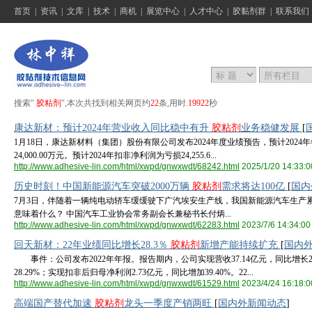
首页
|
资讯
|
文库
|
技术
|
商机
|
展览中心
|
人才中心
|
胶黏剂群
|
联系我们
搜索"
胶粘剂
",本次共找到相关网页约
22
条,用时
.19922
秒
康达新材：预计2024年营业收入同比稳中有升
胶粘剂
业务稳健发展
[
1月18日，康达新材料（集团）股份有限公司发布2024年度业绩预告，预计2024年年
24,000.00万元。预计2024年扣非净利润为亏损24,255.6...
http://www.adhesive-lin.com/html/xwpd/gnwxwdt/68242.html
2025/1/20 14:33:0
历史时刻！中国新能源汽车突破2000万辆
胶粘剂
需求将达100亿
[
国内
7月3日，伴随着一辆纯电动轿车缓缓驶下广汽埃安生产线，我国新能源汽车生产累计突
意味着什么？ 中国汽车工业协会常务副会长兼秘书长付炳...
http://www.adhesive-lin.com/html/xwpd/gnwxwdt/62283.html
2023/7/6 14:34:00
回天新材：22年业绩同比增长28.3％
胶粘剂
新增产能持续扩充
[
国内
事件：公司发布2022年年报。报告期内，公司实现营收37.14亿元，同比增长25
28.29%；实现扣非后归母净利润2.73亿元，同比增加39.40%。22...
http://www.adhesive-lin.com/html/xwpd/gnwxwdt/61529.html
2023/4/24 16:18:0
高端国产替代加速
胶粘剂
龙头一季度产销两旺
[
国内外新闻动态
]